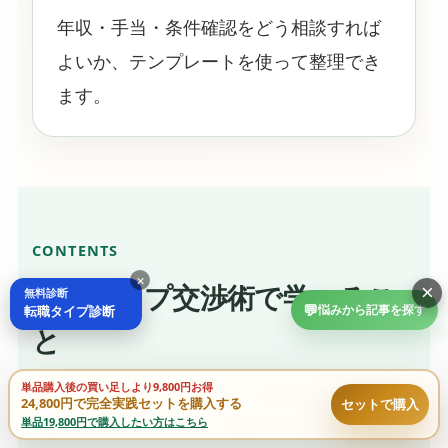
年収・手当・条件確認をどう相談すれば
よいか、テンプレートを使って整理でき
ます。
CONTENTS
×
年収アップ交渉術で学べるこ
×
無料診断
💬
転職タイプ診断
悩みから記事を探す
と
単品購入後の買い足しより9,800円お得
年収・住宅補助・手当・昇給・固定残業代まで。条件
24,800円で完全実践セットを購入する
セットで購入
で損しないための考え方と確認方法を順番に整理でき
単品19,800円で購入したい方はこちら