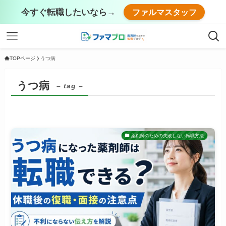
今すぐ転職したいなら→
ファルマスタッフ
TOPページ
うつ病
うつ病
– tag –
薬剤師のための失敗しない転職方法