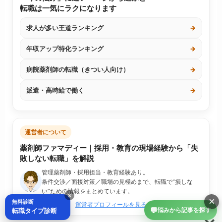
転職は一気にラクになります
求人が多い王道ランキング
→
年収アップ特化ランキング
→
病院薬剤師の転職（きつい人向け）
→
派遣・高時給で働く
→
運営者について
薬剤師ファマディー｜採用・教育の現場経験から「失
敗しない転職」を解説
管理薬剤師・採用担当・教育経験あり。
条件交渉／面接対策／職場の見極めまで、転職で“損しな
い”ための情報をまとめています。
×
×
無料診断
運営者プロフィールを見る
💬
転職タイプ診断
悩みから記事を探す