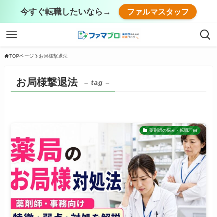
今すぐ転職したいなら→
ファルマスタッフ
TOPページ
お局様撃退法
お局様撃退法
– tag –
薬剤師の悩み・転職理由