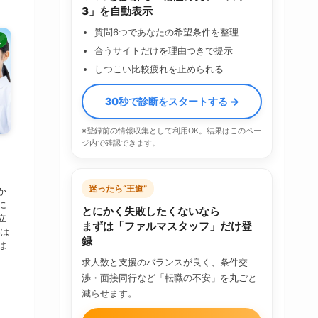
3」を自動表示
質問6つであなたの希望条件を整理
人
合うサイトだけを理由つきで提示
しつこい比較疲れを止められる
30秒で診断をスタートする →
※登録前の情報収集として利用OK。結果はこのペー
ジ内で確認できます。
・
迷ったら“王道”
か
に
とにかく失敗したくないなら
立
まずは「ファルマスタッフ」だけ登
市は
録
は
求人数と支援のバランスが良く、条件交
渉・面接同行など「転職の不安」を丸ごと
減らせます。