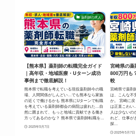
薬剤師の求人
【熊本県】薬剤師の転職完全ガイド
宮崎県の薬
｜高年収・地域医療・Uターン成功
800万円
事例まで徹底解説！
較
熊本県で転職を考えている現役薬剤師今の職
宮崎県で薬剤
場、人間関係がしんどい…でも熊本なら家族
は、こんな不
の近くで働けるかも 熊本県にUターンで転職
か。 宮崎に
を考えている薬剤師都会の病院は疲れた…自
は正直こわい
然に囲まれて、もっと地域に貢献できる働き
人は少ないの
方ってあるのかな？ 熊本県で薬剤師転職を...
れど、仕事が
探...
2025年5月7日
2025年5月7日