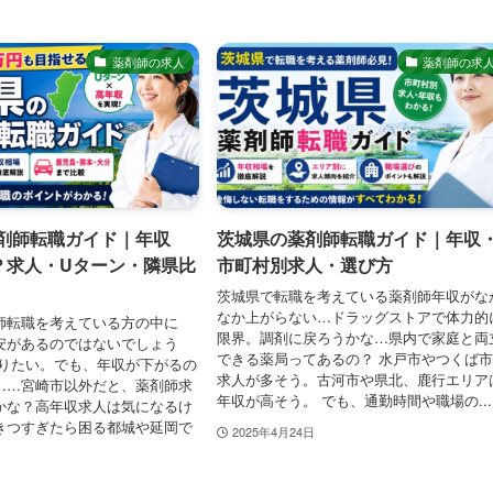
薬剤師の求人
薬剤師の求
剤師転職ガイド｜年収
茨城県の薬剤師転職ガイド｜年収
も？求人・Uターン・隣県比
市町村別求人・選び方
茨城県で転職を考えている薬剤師年収がな
なか上がらない…ドラッグストアで体力的
師転職を考えている方の中に
限界。調剤に戻ろうかな…県内で家庭と両
安があるのではないでしょう
できる薬局ってあるの？ 水戸市やつくば
戻りたい。でも、年収が下がるの
求人が多そう。古河市や県北、鹿行エリア
……宮崎市以外だと、薬剤師求
年収が高そう。 でも、通勤時間や職場の...
かな？高年収求人は気になるけ
きつすぎたら困る都城や延岡で
2025年4月24日