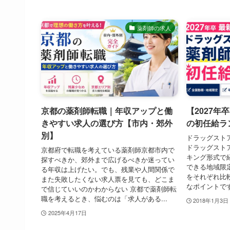
薬剤師の求人
京都の薬剤師転職｜年収アップと働
【2027
きやすい求人の選び方【市内・郊外
の初任給ラ
別】
ドラッグスト
ドラッグスト
京都府で転職を考えている薬剤師京都市内で
キング形式で
探すべきか、郊外まで広げるべきか迷ってい
できる地域限
る年収は上げたい。でも、残業や人間関係で
をそれぞれ比
また失敗したくない求人票を見ても、どこま
なポイントで
で信じていいのかわからない 京都で薬剤師転
職を考えるとき、悩むのは「求人がある...
2018年1月3日
2025年4月17日