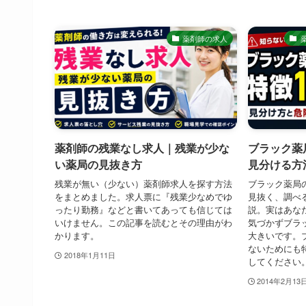
薬剤師の求人
薬剤師の残業なし求人｜残業が少な
ブラック薬
い薬局の見抜き方
見分ける方
残業が無い（少ない）薬剤師求人を探す方法
ブラック薬局
をまとめました。求人票に『残業少なめでゆ
見抜く、調べ
ったり勤務』などと書いてあっても信じては
説。実はあな
いけません。この記事を読むとその理由がわ
気づかずブラ
かります。
大きいです。
ないためにも
2018年1月11日
してください
2014年2月13