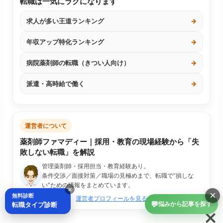
転職は一気にラクになります
求人が多い王道ランキング
→
年収アップ特化ランキング
→
病院薬剤師の転職（きつい人向け）
→
派遣・高時給で働く
→
運営者について
薬剤師ファマディー｜採用・教育の現場経験から「失
敗しない転職」を解説
管理薬剤師・採用担当・教育経験あり。
条件交渉／面接対策／職場の見極めまで、転職で“損しな
い”ための情報をまとめています。
×
×
無料診断
運営者プロフィールを見る
💬
転職タイプ診断
悩みから記事を探す