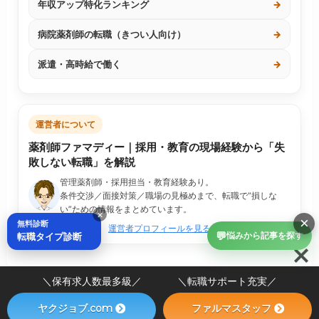
年収アップ特化ランキング
→
病院薬剤師の転職（きつい人向け）
→
派遣・高時給で働く
→
運営者について
薬剤師ファマディー｜採用・教育の現場経験から「失
敗しない転職」を解説
管理薬剤師・採用担当・教育経験あり。
条件交渉／面接対策／職場の見極めまで、転職で“損しな
い”ための情報をまとめています。
×
×
無料診断
運営者プロフィールを見る
💬
転職タイプ診断
悩みから記事を探す
＼保有求人数最多級／ ＼転職サポート充実／
ヤクジョブ.com
ファルマスタッフ