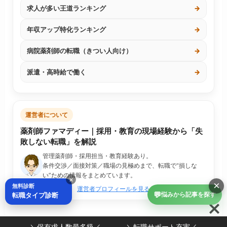
求人が多い王道ランキング
→
年収アップ特化ランキング
→
病院薬剤師の転職（きつい人向け）
→
派遣・高時給で働く
→
運営者について
薬剤師ファマディー｜採用・教育の現場経験から「失
敗しない転職」を解説
管理薬剤師・採用担当・教育経験あり。
条件交渉／面接対策／職場の見極めまで、転職で“損しな
い”ための情報をまとめています。
×
×
無料診断
運営者プロフィールを見る
💬
転職タイプ診断
悩みから記事を探す