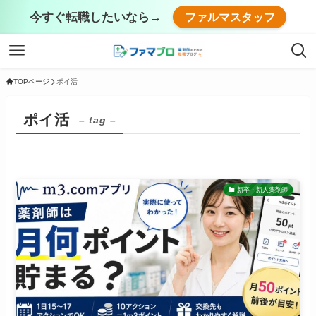
今すぐ転職したいなら→
ファルマスタッフ
TOPページ
ポイ活
ポイ活
– tag –
新卒・新人薬剤師