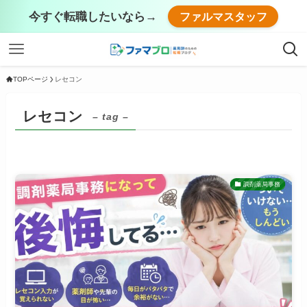
今すぐ転職したいなら→
ファルマスタッフ
TOPページ
レセコン
レセコン
– tag –
調剤薬局事務