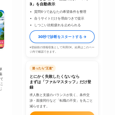
3」を自動表示
質問6つであなたの希望条件を整理
人
合うサイトだけを理由つきで提示
しつこい比較疲れを止められる
30秒で診断をスタートする →
※登録前の情報収集として利用OK。結果はこのペー
ジ内で確認できます。
・
迷ったら“王道”
草
薬
とにかく失敗したくないなら
えて
まずは「ファルマスタッフ」だけ登
「こ
録
じ
求人数と支援のバランスが良く、条件交
渉・面接同行など「転職の不安」を丸ごと
減らせます。