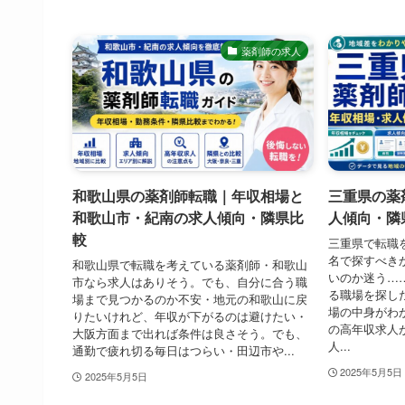
薬剤師の求人
和歌山県の薬剤師転職｜年収相場と
三重県の薬
和歌山市・紀南の求人傾向・隣県比
人傾向・隣
較
三重県で転職
名で探すべき
和歌山県で転職を考えている薬剤師・和歌山
いのか迷う…
市なら求人はありそう。でも、自分に合う職
る職場を探し
場まで見つかるのか不安・地元の和歌山に戻
場の中身がわ
りたいけれど、年収が下がるのは避けたい・
の高年収求人
大阪方面まで出れば条件は良さそう。でも、
人...
通勤で疲れ切る毎日はつらい・田辺市や...
2025年5月5日
2025年5月5日