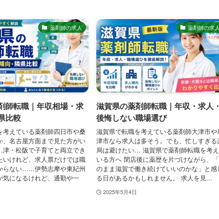
薬剤師の求人
薬剤師の求
剤師転職｜年収相場・求
滋賀県の薬剤師転職｜年収・求人
県比較
後悔しない職場選び
を考えている薬剤師四日市や桑
滋賀県で転職を考えている薬剤師大津市や
か、名古屋方面まで見た方がい
津市なら求人は多そう。でも、忙しすぎる
…津・松阪で子育てと両立でき
局は避けたい… 滋賀県で薬剤師転職を考
たいけれど、求人票だけでは職
いる方へ 閉店後に薬歴を片づけながら、
からない……伊勢志摩や東紀州
のまま滋賀で働き続けていいのかな」と感
が気になるけれど、通勤や一
る日があるかもしれません。 求人を見...
2025年5月4日