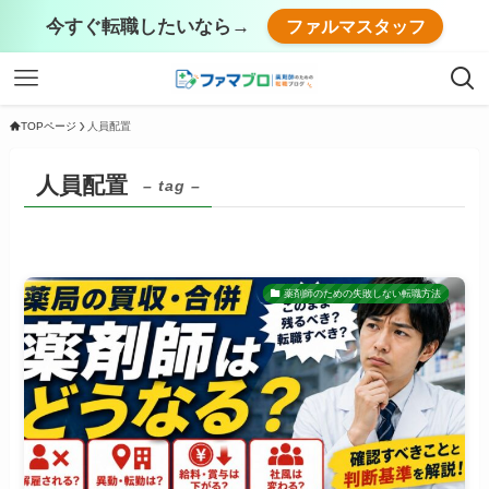
今すぐ転職したいなら→
ファルマスタッフ
TOPページ
人員配置
人員配置
– tag –
薬剤師のための失敗しない転職方法