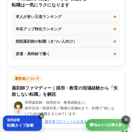
転職は一気にラクになります
求人が多い王道ランキング
→
年収アップ特化ランキング
→
病院薬剤師の転職（きつい人向け）
→
派遣・高時給で働く
→
運営者について
薬剤師ファマディー｜採用・教育の現場経験から「失
敗しない転職」を解説
管理薬剤師・採用担当・教育経験あり。
条件交渉／面接対策／職場の見極めまで、転職で“損しな
い”ための情報をまとめています。
×
×
無料診断
運営者プロフィールを見る
💬
転職タイプ診断
悩みから記事を探す