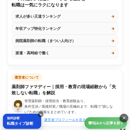
転職は一気にラクになります
求人が多い王道ランキング
→
年収アップ特化ランキング
→
病院薬剤師の転職（きつい人向け）
→
派遣・高時給で働く
→
運営者について
薬剤師ファマディー｜採用・教育の現場経験から「失
敗しない転職」を解説
管理薬剤師・採用担当・教育経験あり。
条件交渉／面接対策／職場の見極めまで、転職で“損しな
い”ための情報をまとめています。
×
×
無料診断
運営者プロフィールを見る
💬
転職タイプ診断
悩みから記事を探す