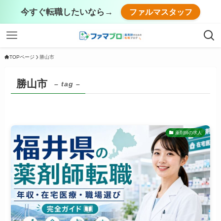
今すぐ転職したいなら→
ファルマスタッフ
TOPページ
勝山市
勝山市
– tag –
薬剤師の求人