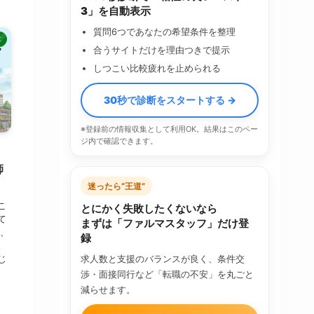
3」を自動表示
質問6つであなたの希望条件を整理
事
合うサイトだけを理由つきで提示
しつこい比較疲れを止められる
30秒で診断をスタートする →
※登録前の情報収集として利用OK。結果はこのペー
ジ内で確認できます。
師
迷ったら“王道”
こ
とにかく失敗したくないなら
て
まずは「ファルマスタッフ」だけ登
科、
録
。
じ
求人数と支援のバランスが良く、条件交
渉・面接同行など「転職の不安」を丸ごと
減らせます。