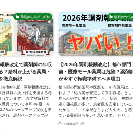
薬剤師の年収・給料
薬剤師の仕
調剤報酬改定で薬剤師の年収
【2026年調剤報酬改定】都市部門
る？給料が上がる薬局・
前・医療モール薬局は危険？薬剤
を徹底解説
が今すぐ転職準備すべき理由
年（令和8年度）調剤報酬改定に
都市部の門前薬局や医療モール内薬局は、
事務職員の賃上げを支援する考
れまで「処方箋が安定して来る職場」とし
まれています。 厚労省資料で
見られやすい働き方でした。 駅近、複数
象職員について令和8年度・令
処方箋枚数が多い、患者数も安定している
3.2％のベースアップ実現を支
だから、「この薬局ならまだ大丈夫」と感
示され、調剤ベースアップ評
ている薬剤師も多いと思います。 ただ...
2026年3月12日
日