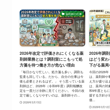
薬剤師の仕事
2026年改定で評価されにくくなる薬
2026年
剤師業務とは？調剤室にこもって処
はどう変わ
方箋を待つ働き方が危ない理由
下がる薬局
「毎日かなり忙しい。処方箋も多い。調剤も
今回の2026
監査も回している。だから、自分の仕事は今
は、薬剤師や
後も必要とされるはず。」 そう思っている薬
え方が盛り込
剤師ほど、2026年（令和8年度）調剤報酬改
は、薬局の対
定を一度だけ冷静に見てください。 今回の改
和9年度ともに
定で厳しくなりやすいのは、薬剤師その...
援する方針が
価...
2026年3月15日
2026年3月12