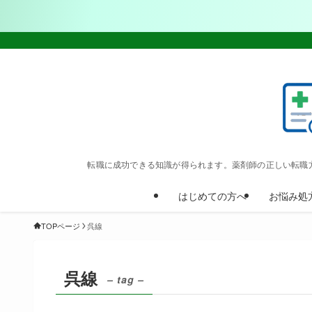
転職に成功できる知識が得られます。薬剤師の正しい転職
はじめての方へ
お悩み処
TOPページ
呉線
呉線
– tag –