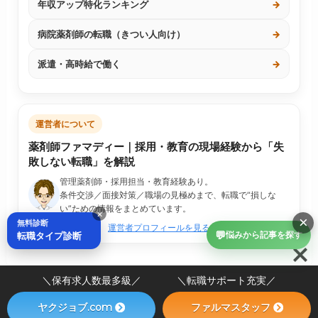
年収アップ特化ランキング
→
病院薬剤師の転職（きつい人向け）
→
派遣・高時給で働く
→
運営者について
薬剤師ファマディー｜採用・教育の現場経験から「失
敗しない転職」を解説
管理薬剤師・採用担当・教育経験あり。
条件交渉／面接対策／職場の見極めまで、転職で“損しな
い”ための情報をまとめています。
×
×
無料診断
運営者プロフィールを見る
💬
転職タイプ診断
悩みから記事を探す
＼保有求人数最多級／ ＼転職サポート充実／
ヤクジョブ.com
ファルマスタッフ