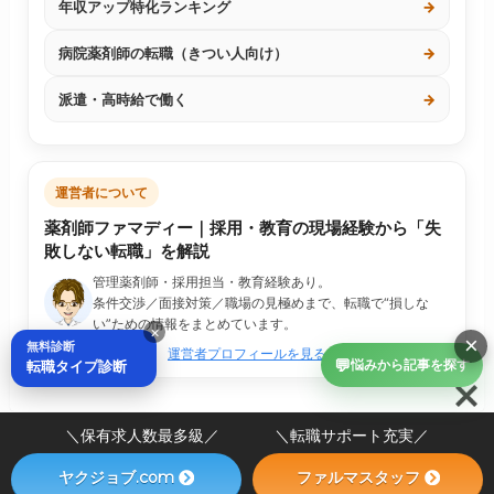
年収アップ特化ランキング
→
病院薬剤師の転職（きつい人向け）
→
派遣・高時給で働く
→
運営者について
薬剤師ファマディー｜採用・教育の現場経験から「失
敗しない転職」を解説
管理薬剤師・採用担当・教育経験あり。
条件交渉／面接対策／職場の見極めまで、転職で“損しな
い”ための情報をまとめています。
×
×
無料診断
運営者プロフィールを見る
💬
転職タイプ診断
悩みから記事を探す
＼保有求人数最多級／ ＼転職サポート充実／
ヤクジョブ.com
ファルマスタッフ