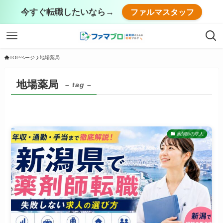
今すぐ転職したいなら→
ファルマスタッフ
TOPページ
地場薬局
地場薬局
– tag –
薬剤師の求人