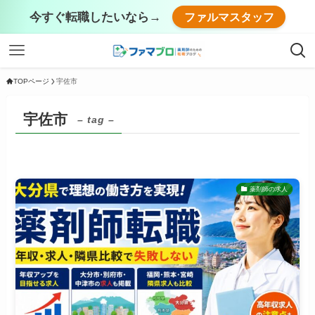
今すぐ転職したいなら→
ファルマスタッフ
TOPページ
宇佐市
宇佐市
– tag –
薬剤師の求人