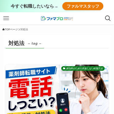
今すぐ転職したいなら→
ファルマスタッフ
TOPページ
対処法
対処法
– tag –
薬剤師のための失敗しない転職方法