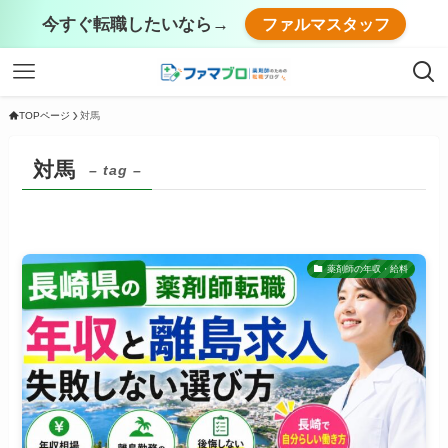
今すぐ転職したいなら→
ファルマスタッフ
TOPページ
対馬
対馬
– tag –
薬剤師の年収・給料