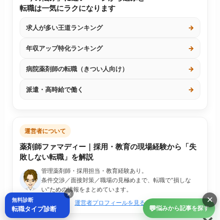
転職は一気にラクになります
求人が多い王道ランキング
→
年収アップ特化ランキング
→
病院薬剤師の転職（きつい人向け）
→
派遣・高時給で働く
→
運営者について
薬剤師ファマディー｜採用・教育の現場経験から「失
敗しない転職」を解説
管理薬剤師・採用担当・教育経験あり。
条件交渉／面接対策／職場の見極めまで、転職で“損しな
い”ための情報をまとめています。
×
×
無料診断
運営者プロフィールを見る
💬
転職タイプ診断
悩みから記事を探す