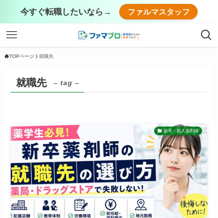
今すぐ転職したいなら→
ファルマスタッフ
TOPページ
就職先
就職先
– tag –
新卒・新人薬剤師