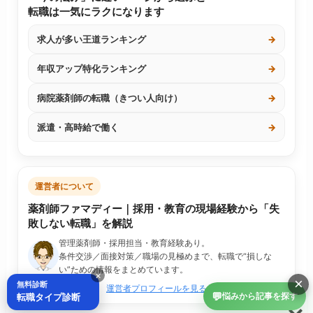
転職は一気にラクになります
求人が多い王道ランキング
→
年収アップ特化ランキング
→
病院薬剤師の転職（きつい人向け）
→
派遣・高時給で働く
→
運営者について
薬剤師ファマディー｜採用・教育の現場経験から「失
敗しない転職」を解説
管理薬剤師・採用担当・教育経験あり。
条件交渉／面接対策／職場の見極めまで、転職で“損しな
い”ための情報をまとめています。
×
×
無料診断
運営者プロフィールを見る
💬
転職タイプ診断
悩みから記事を探す