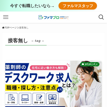
今すぐ転職したいなら→
ファルマスタッフ
TOPページ
接客無し
接客無し
– tag –
薬剤師の求人