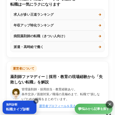
転職は一気にラクになります
求人が多い王道ランキング
→
年収アップ特化ランキング
→
病院薬剤師の転職（きつい人向け）
→
派遣・高時給で働く
→
運営者について
薬剤師ファマディー｜採用・教育の現場経験から「失
敗しない転職」を解説
管理薬剤師・採用担当・教育経験あり。
条件交渉／面接対策／職場の見極めまで、転職で“損しな
い”ための情報をまとめています。
×
×
無料診断
運営者プロフィールを見る
💬
転職タイプ診断
悩みから記事を探す