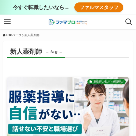
今すぐ転職したいなら→
ファルマスタッフ
TOPページ
新人薬剤師
新人薬剤師
– tag –
薬剤師の悩み・転職理由