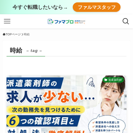
今すぐ転職したいなら→
ファルマスタッフ
TOPページ
時給
時給
– tag –
派遣薬剤師