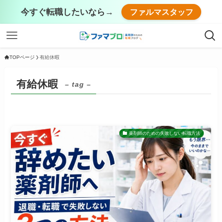
今すぐ転職したいなら→
ファルマスタッフ
TOPページ
有給休暇
有給休暇
– tag –
薬剤師のための失敗しない転職方法