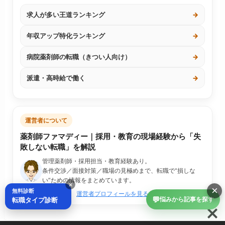
求人が多い王道ランキング
→
年収アップ特化ランキング
→
病院薬剤師の転職（きつい人向け）
→
派遣・高時給で働く
→
運営者について
薬剤師ファマディー｜採用・教育の現場経験から「失
敗しない転職」を解説
管理薬剤師・採用担当・教育経験あり。
条件交渉／面接対策／職場の見極めまで、転職で“損しな
い”ための情報をまとめています。
×
×
無料診断
運営者プロフィールを見る
💬
転職タイプ診断
悩みから記事を探す