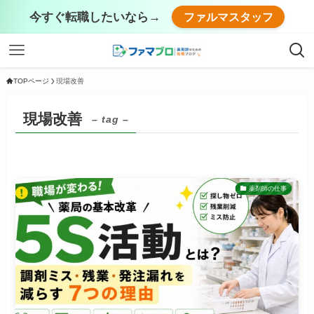
今すぐ転職したいなら→
ファルマスタッフ
TOPページ
現場改善
現場改善
– tag –
薬剤師の仕事