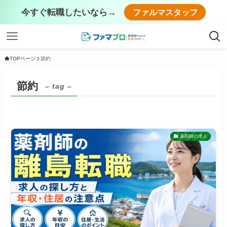
今すぐ転職したいなら→
ファルマスタッフ
TOPページ
節約
節約
– tag –
薬剤師の求人