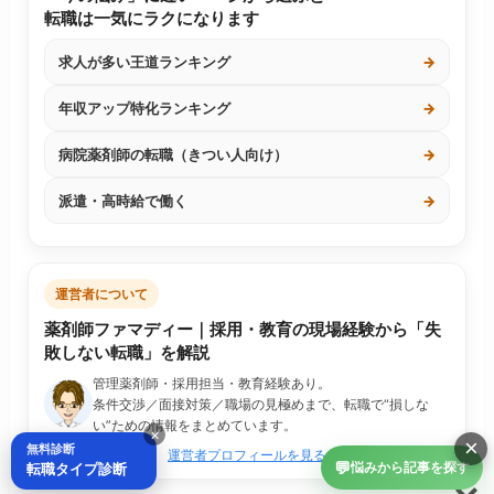
転職は一気にラクになります
求人が多い王道ランキング
→
年収アップ特化ランキング
→
病院薬剤師の転職（きつい人向け）
→
派遣・高時給で働く
→
運営者について
薬剤師ファマディー｜採用・教育の現場経験から「失
敗しない転職」を解説
管理薬剤師・採用担当・教育経験あり。
条件交渉／面接対策／職場の見極めまで、転職で“損しな
い”ための情報をまとめています。
×
×
無料診断
運営者プロフィールを見る
💬
転職タイプ診断
悩みから記事を探す