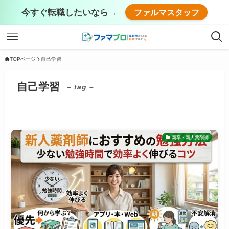
今すぐ転職したいなら→
ファルマスタッフ
TOPページ
自己学習
自己学習
– tag –
新卒・新人薬剤師