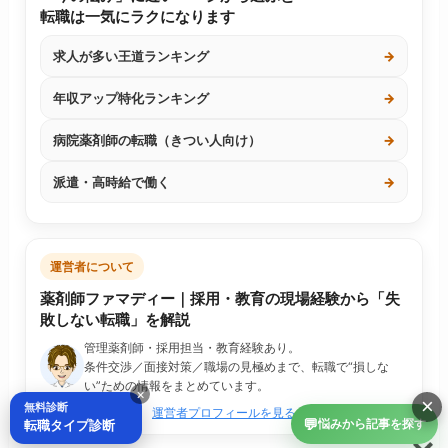
転職は一気にラクになります
求人が多い王道ランキング
→
年収アップ特化ランキング
→
病院薬剤師の転職（きつい人向け）
→
派遣・高時給で働く
→
運営者について
薬剤師ファマディー｜採用・教育の現場経験から「失
敗しない転職」を解説
管理薬剤師・採用担当・教育経験あり。
条件交渉／面接対策／職場の見極めまで、転職で“損しな
い”ための情報をまとめています。
×
×
無料診断
運営者プロフィールを見る
💬
転職タイプ診断
悩みから記事を探す