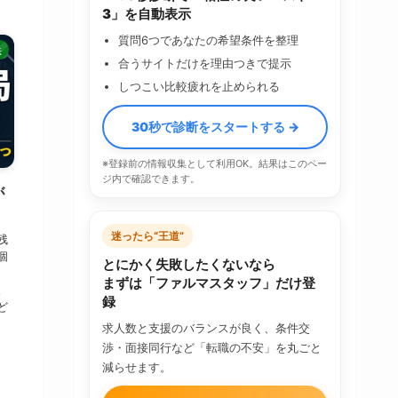
3」を自動表示
質問6つであなたの希望条件を整理
法
合うサイトだけを理由つきで提示
しつこい比較疲れを止められる
30秒で診断をスタートする →
※登録前の情報収集として利用OK。結果はこのペー
ジ内で確認できます。
が
迷ったら“王道”
残
個
とにかく失敗したくないなら
、
まずは「ファルマスタッフ」だけ登
。
録
ど
求人数と支援のバランスが良く、条件交
渉・面接同行など「転職の不安」を丸ごと
減らせます。