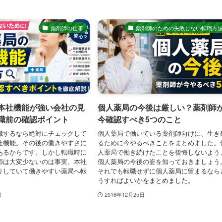
薬剤師の仕事
薬剤師のための失敗しない転職方
本社機能が強い会社の見
個人薬局の今後は厳しい？薬剤師
職前の確認ポイント
今確認すべき5つのこと
職するなら絶対にチェックして
個人薬局で働いている薬剤師向けに、生き
社機能。その後の働きやすさに
るために今やるべきことをまとめました。
あるからです。しかし転職時に
人薬局で働き続けたことを後悔しないよう
師は大変少ないのは事実。本社
個人薬局の今後の姿を知っておきましょう
りしていて働きやすい薬局へ転
それでも転職せずに個人薬局に留まるなら
。
うすればよいかをまとめました。
日
2016年12月25日