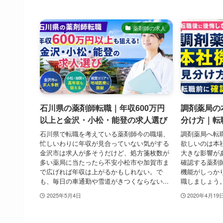
薬剤師の求人
石川県の薬剤師転職｜年収600万円
調剤薬局の
以上と金沢・小松・能登の求人選び
分け方｜転
石川県で転職を考えている薬剤師今の職場、
調剤薬局へ転
忙しいわりに年収が見合っていない気がする
欲しいのは本
金沢市は求人が多そうだけど、処方箋枚数が
大きな影響が
多い薬局に当たったら不安小松市や加賀市ま
確認する薬剤
で広げれば年収は上がるかもしれない。で
機能がしっか
も、毎日の車通勤や雪道がきつくならない...
職しましょう
2025年5月4日
2020年4月19