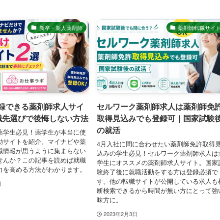
新卒・新人薬剤師
薬剤師転職サイ
録できる薬剤師求人サイ
セルワーク薬剤師求人は薬剤師免
職先選びで後悔しない方法
取得見込みでも登録可｜国家試験
の就活
薬学生必見！薬学生が本当に使
動サイトを紹介。マイナビや薬
4月入社に間に合わせたい薬剤師免許取得
職情報が思うように集まらない
込みの学生必見！セルワーク薬剤師求人は
せんか？この記事を読めば就職
学生にオススメの薬剤師求人サイト。国家
力を高める方法がわかります。
験終了後に就職活動をする方は登録必須で
す。他の転職サイトが公開している求人も
日
断検索できるから時間が無い方にとって強
味方に。
2023年2月3日