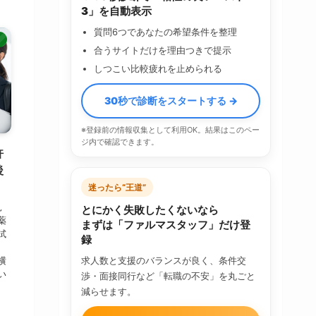
3」を自動表示
質問6つであなたの希望条件を整理
ト
合うサイトだけを理由つきで提示
しつこい比較疲れを止められる
30秒で診断をスタートする →
※登録前の情報収集として利用OK。結果はこのペー
ジ内で確認できます。
許
後
迷ったら“王道”
見
とにかく失敗したくないなら
薬
まずは「ファルマスタッフ」だけ登
試
録
横
求人数と支援のバランスが良く、条件交
い
渉・面接同行など「転職の不安」を丸ごと
減らせます。