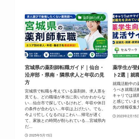
薬剤師の求人
宮城県の薬剤師転職ガイド｜仙台・
薬学生が登
沿岸部・県南・隣県求人と年収の見
ト2選｜就
方
就職活動中の
うべき就職活
宮城県で転職を考えている薬剤師。求人票を
キャリでは就
見ても、どの職場が本当に良いのかわからな
と感じていま
い…仙台市で探しているけれど、年収や休日
先の情報収集
の条件が合わない…年収は上げたい。でも、
今より忙しくなるのはこわい…帰宅が遅く
2023年2月15
て、家族との時間が削られている…宮城県内
だ...
2025年5月15日