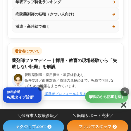
年収アップ特化ランキング
→
病院薬剤師の転職（きつい人向け）
→
派遣・高時給で働く
→
運営者について
薬剤師ファマディー｜採用・教育の現場経験から「失
敗しない転職」を解説
管理薬剤師・採用担当・教育経験あり。
条件交渉／面接対策／職場の見極めまで、転職で“損しな
い”ための情報をまとめています。
×
×
無料診断
運営者プロフィールを見る
💬
転職タイプ診断
悩みから記事を探す
＼保有求人数最多級／ ＼転職サポート充実／
ヤクジョブ.com
ファルマスタッフ