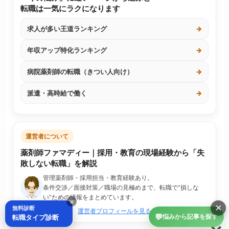
転職は一気にラクになります
求人が多い王道ランキング
→
年収アップ特化ランキング
→
病院薬剤師の転職（きつい人向け）
→
派遣・高時給で働く
→
運営者について
薬剤師ファマディー｜採用・教育の現場経験から「失
敗しない転職」を解説
管理薬剤師・採用担当・教育経験あり。
条件交渉／面接対策／職場の見極めまで、転職で“損しな
い”ための情報をまとめています。
×
×
無料診断
運営者プロフィールを見る
💬
転職タイプ診断
悩みから記事を探す