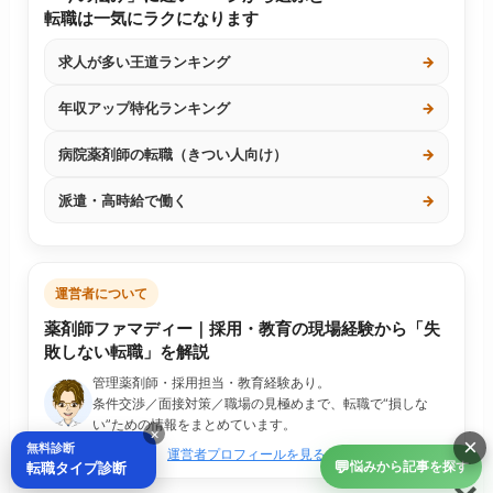
転職は一気にラクになります
求人が多い王道ランキング
→
年収アップ特化ランキング
→
病院薬剤師の転職（きつい人向け）
→
派遣・高時給で働く
→
運営者について
薬剤師ファマディー｜採用・教育の現場経験から「失
敗しない転職」を解説
管理薬剤師・採用担当・教育経験あり。
条件交渉／面接対策／職場の見極めまで、転職で“損しな
い”ための情報をまとめています。
×
×
無料診断
運営者プロフィールを見る
💬
転職タイプ診断
悩みから記事を探す