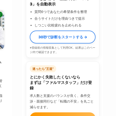
3」を自動表示
質問6つであなたの希望条件を整理
人
合うサイトだけを理由つきで提示
しつこい比較疲れを止められる
30秒で診断をスタートする →
※登録前の情報収集として利用OK。結果はこのペー
ジ内で確認できます。
｜
い
迷ったら“王道”
とにかく失敗したくないなら
管
まずは「ファルマスタッフ」だけ登
く
録
指
求人数と支援のバランスが良く、条件交
り
渉・面接同行など「転職の不安」を丸ごと
減らせます。