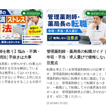
管理薬剤師
薬剤師の求
師を救う】悩み・不満・
管理薬剤師・薬局長の転職ガイド
消法│手抜きは大事
年収・手当・求人選びで後悔しな
注意点
薬局長）が持ちやすい仕事上の
解決する方法を解説していま
転職を考えている管理薬剤師向けの記事で
師は無理をしてはいけません。
す。管理薬剤師が転職前にやるべきこと、
はできないと早めに上司に伝え
理薬剤師が他社に転職する前に確認してお
まく手抜きをすることも大切で
べきこと、管理薬剤師として転職するべき
か、一般職として転職してその後昇進を目
すべきか、管理薬剤師求人の探し方がわか
ます。ぜひご覧ください。
2018年1月15日