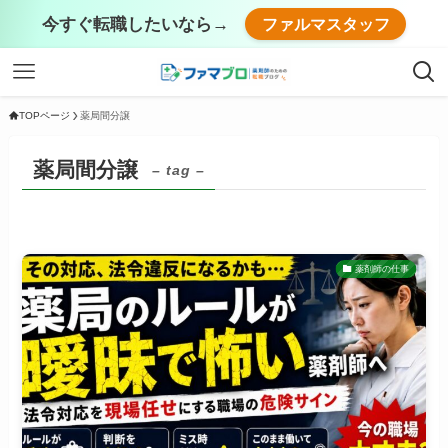
今すぐ転職したいなら→
ファルマスタッフ
TOPページ
薬局間分譲
薬局間分譲
– tag –
薬剤師の仕事