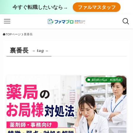
今すぐ転職したいなら→
ファルマスタッフ
TOPページ
裏番長
裏番長
– tag –
薬剤師の悩み・転職理由