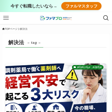
今すぐ転職したいなら→
ファルマスタッフ
TOPページ
解決法
解決法
– tag –
薬剤師の悩み・転職理由