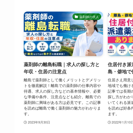
薬剤師の求人
薬剤師の離島転職｜求人の探し方と
住居付き派
年収・住居の注意点
島・僻地で
離島で薬剤師として働くメリットとデメリッ
住居さえ用意
トを徹底解説！離島での薬剤師の仕事内容や
地域でも働け
待遇、求人の探し方などの基本情報や、必要
記事では長期
な準備や条件、注意点なども紹介。離島での
探し方がわか
薬剤師に興味がある方は必見です。この記事
いてくれる派
を読めば離島で働く薬剤師の魅力がわかりま
を読めば好条
す。
ます。
2023年9月30日
2022年1月10