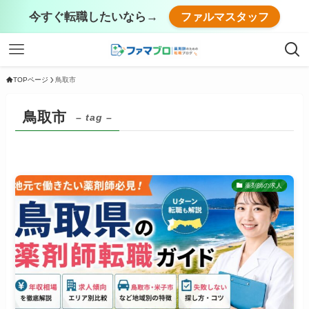
今すぐ転職したいなら→
ファルマスタッフ
TOPページ
鳥取市
鳥取市
– tag –
薬剤師の求人