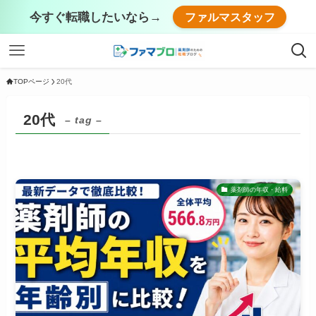
今すぐ転職したいなら→
ファルマスタッフ
TOPページ
20代
20代
– tag –
薬剤師の年収・給料