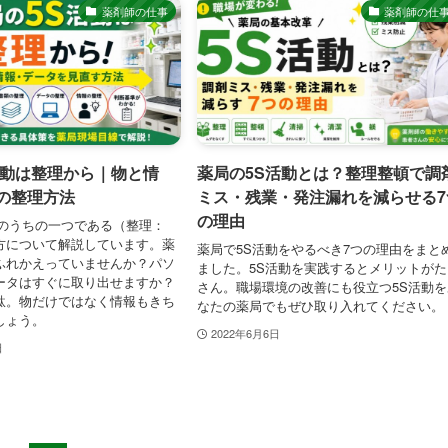
薬剤師の仕事
薬剤師の仕
活動は整理から｜物と情
薬局の5S活動とは？整理整頓で調
の整理方法
ミス・残業・発注漏れを減らせる7
の理由
動のうちの一つである（整理：
やり方について解説しています。薬
薬局で5S活動をやるべき7つの理由をまと
ふれかえっていませんか？パソ
ました。5S活動を実践するとメリットがた
ータはすぐに取り出せますか？
さん。職場環境の改善にも役立つ5S活動を
駄。物だけではなく情報もきち
なたの薬局でもぜひ取り入れてください。
しょう。
2022年6月6日
日