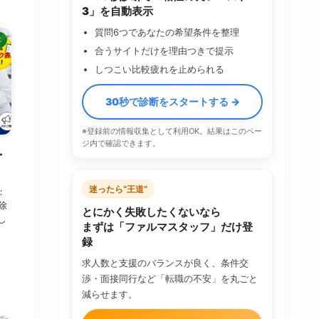
3」を自動表示
質問6つであなたの希望条件を整理
事
合うサイトだけを理由つきで提示
しつこい比較疲れを止められる
30秒で診断をスタートする →
※登録前の情報収集として利用OK。結果はこのペー
ジ内で確認できます。
・
迷ったら“王道”
：
除
とにかく失敗したくないなら
し
まずは「ファルマスタッフ」だけ登
録
求人数と支援のバランスが良く、条件交
渉・面接同行など「転職の不安」を丸ごと
減らせます。