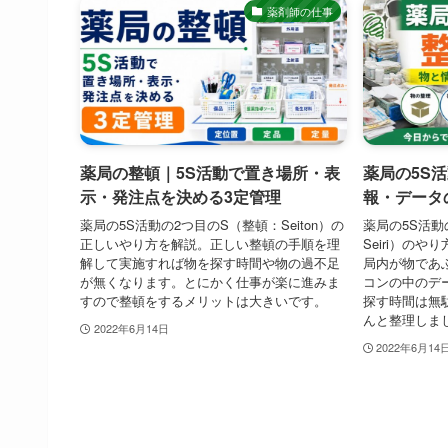
薬剤師の仕事
薬局の整頓｜5S活動で置き場所・表
薬局の5S
示・発注点を決める3定管理
報・データ
薬局の5S活動の2つ目のS（整頓：Seiton）の
薬局の5S活
正しいやり方を解説。正しい整頓の手順を理
Seiri）の
解して実施すれば物を探す時間や物の過不足
局内が物であ
が無くなります。とにかく仕事が楽に進みま
コンの中のデ
すので整頓をするメリットは大きいです。
探す時間は無
んと整理しま
2022年6月14日
2022年6月14