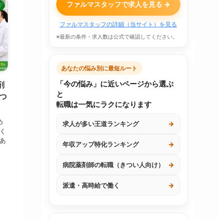
ファルマスタッフで求人を見る →
事
ファルマスタッフの詳細（当サイト）を見る
※最新の条件・求人数は公式で確認してください。
あなたの悩み別に最短ルート
剤
「今の悩み」に近いページから選ぶ
と
つ
転職は一気にラクになります
め
求人が多い王道ランキング
→
く
あ
年収アップ特化ランキング
→
病院薬剤師の転職（きつい人向け）
→
派遣・高時給で働く
→