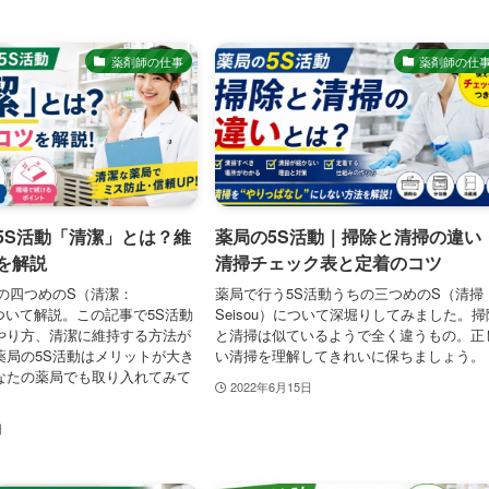
薬剤師の仕事
薬剤師の仕
5S活動「清潔」とは？維
薬局の5S活動｜掃除と清掃の違い
を解説
清掃チェック表と定着のコツ
の四つめのS（清潔：
薬局で行う5S活動うちの三つめのS（清掃
）について解説。この記事で5S活動
Seisou）について深堀りしてみました。掃
やり方、清潔に維持する方法が
と清掃は似ているようで全く違うもの。正
薬局の5S活動はメリットが大き
い清掃を理解してきれいに保ちましょう。
なたの薬局でも取り入れてみて
2022年6月15日
日