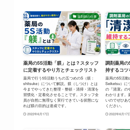
薬剤師の仕事
薬局の5S活動「躾」とは？スタッフ
調剤薬局の
に定着するやり方とチェックリスト
持するコツ
薬局で行う5S活動うちの五つめのS（躾：
薬局の5S活動
shitsuke）について解説。躾（しつけ）とは
Seiketsu
今までやってきた整理・整頓・清掃・清潔を
の『清潔』の
習慣化・定着化させることです。スタッフ全
わかります。
員が自然に無理なく実行できている状態にな
いのでぜひあ
れば躾の目的は達成です。
ください。
2022年6月17日
2022年6月17