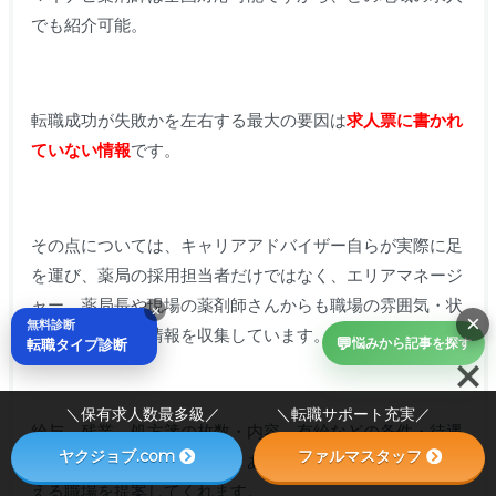
でも紹介可能。
転職成功が失敗かを左右する最大の要因は
求人票に書かれ
ていない情報
です。
その点については、キャリアアドバイザー自らが実際に足
を運び、
薬局の採用担当者だけではなく、エリアマネージ
ャー、薬局長や現場の薬剤師さんからも職場の雰囲気・状
×
×
無料診断
況などの細かな情報を収集しています
。
💬
転職タイプ診断
悩みから記事を探す
＼保有求人数最多級／ ＼転職サポート充実／
給与、残業、処方箋の枚数・内容、有給などの条件・待遇
ヤクジョブ.com
ファルマスタッフ
はもちろん、雰囲気がよく、あなたが長く働きやすいと思
える職場を提案してくれます。