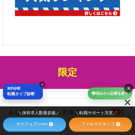
限定
×
×
無料診断
💬
転職タイプ診断
悩みから記事を探す
あなたにピッタリな好条件の求人枠は
薬剤
＼保有求人数最多級／ ＼転職サポート充実／
師限定
はもちろん、
ヤクジョブ.com
ファルマスタッフ