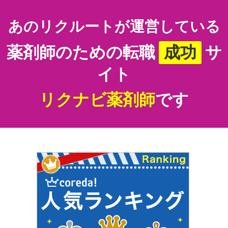
あのリクルートが運営している
薬剤師のための転職
成功
サ
イト
リクナビ薬剤師
です