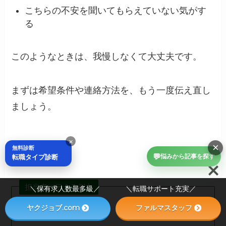
こちらの不安を聞いてもらえていない気がす
る
このようなときは、我慢しなくて大丈夫です。
まずは希望条件や連絡方法を、もう一度伝え直し
ましょう。
×
×
無料診断
💬
転職タイプ診断
悩みから記事を探す
担当者に伝える例文
＼保有求人数最多級／ ＼転職サポート充実／
担当者に伝える例文
ヤクジョブ.com
ファルマスタッフ