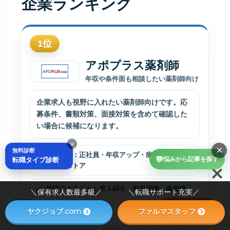
企業ランキング
1
位
アポプラス薬剤師
年収や条件面も相談したい薬剤師向け
企業求人も視野に入れたい薬剤師向けです。応
募条件、書類対策、面接対策を含めて確認した
い場合に候補になります。
×
×
無料診断
得意領域：正社員・年収アップ・病院・企業・ド
💬
転職タイプ診断
悩みから記事を探す
ラッグストア
相談できること：求人紹介、年収相談、条件確
＼保有求人数最多級／ ＼転職サポート充実／
認、面接対策、キャリア相談
未診断
診断する
ヤクジョブ.com
ファルマスタッフ
30秒でおすすめ2社を見る
確認したい条件：職種、応募条件、書類・面接対