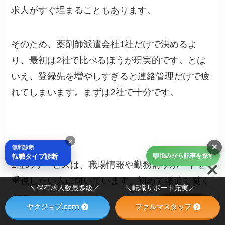
求人がすぐ埋まることもあります。
そのため、薬剤師派遣会社1社だけで決めるよ
り、最初は2社で比べるほうが現実的です。とは
いえ、登録先を増やしすぎると連絡管理だけで疲
れてしまいます。まずは2社で十分です。
×
×
無料診断
💬
転職タイプ診断
悩みから記事を探す
1位のサービスは、職場情報や勤務前サポートを
重視したい人に向いています。初めて派遣で働く
＼保有求人数最多級／ ＼転職サポート充実／
人、ブランク明けの人、初日の動き方まで確認し
未診断
診断する
ヤクジョブ.com
ファルマスタッフ
30秒でおすすめ2社を見る
ておきたい人は、まず1位を中心に見てくださ